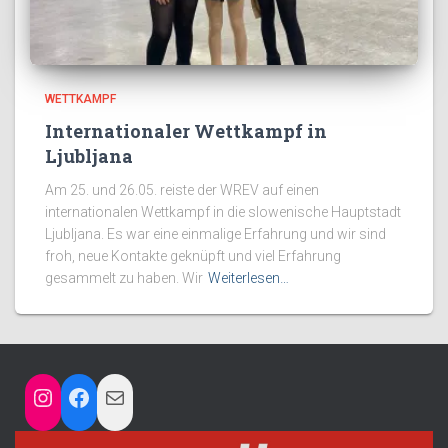
WETTKAMPF
Internationaler Wettkampf in
Ljubljana
Am 25. und 26.05. reiste der WREV auf einen
internationalen Wettkampf in die slowenische Hauptstadt
Ljubljana. Es war eine einmalige Erfahrung und wir sind
froh, neue Kontakte geknüpft und viel Erfahrung
gesammelt zu haben. Wir
Weiterlesen…
INSTAGRAM
FACEBOOK
MAIL