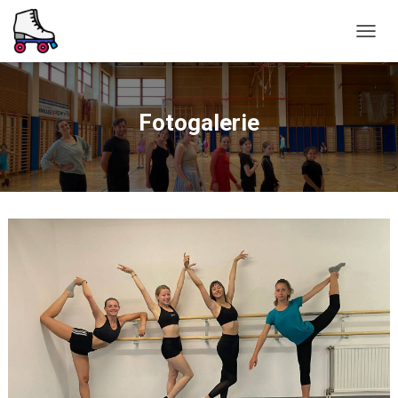
N
A
V
I
G
Fotogalerie
A
T
I
O
N
U
M
S
C
H
A
L
T
E
N